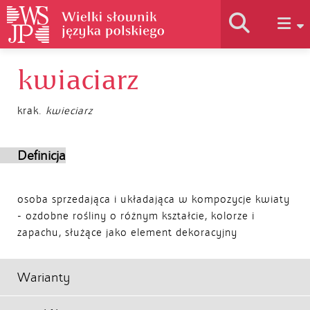
kwiaciarz
Historia słownika
krak.
kwieciarz
Jak korzystać
Definicja
Podstawy naukowe
osoba sprzedająca i układająca w kompozycje kwiaty
- ozdobne rośliny o różnym kształcie, kolorze i
Autorzy
zapachu, służące jako element dekoracyjny
Warianty