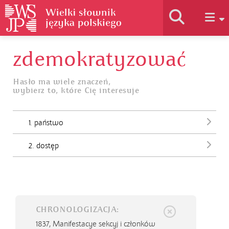
zdemokratyzować
Historia słownika
Hasło ma wiele znaczeń,
wybierz to, które Cię interesuje
Jak korzystać
1. państwo
Podstawy naukowe
2. dostęp
Autorzy
CHRONOLOGIZACJA:
1837,
Manifestacye sekcyj i członków