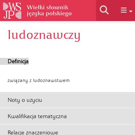
ludoznawczy
Historia słownika
Jak korzystać
Definicja
Podstawy naukowe
związany z ludoznawstwem
Autorzy
Noty o użyciu
Kwalifikacja tematyczna
Relacje znaczeniowe