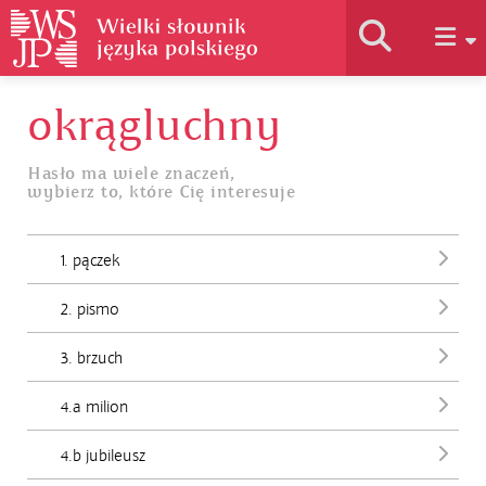
okrągluchny
Historia słownika
Hasło ma wiele znaczeń,
wybierz to, które Cię interesuje
Jak korzystać
1. pączek
Podstawy naukowe
2. pismo
Autorzy
3. brzuch
4.a milion
4.b jubileusz