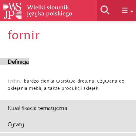
fornir
Historia słownika
Jak korzystać
Definicja
Podstawy naukowe
techn.
bardzo cienka warstwa drewna, używana do
oklejania mebli, a także produkcji sklejek
Autorzy
Kwalifikacja tematyczna
Cytaty