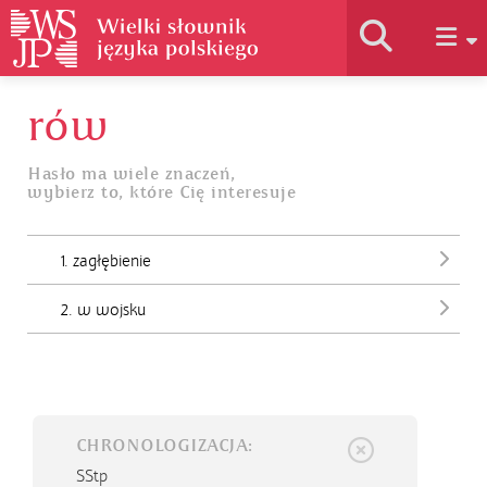
rów
Historia słownika
Hasło ma wiele znaczeń,
wybierz to, które Cię interesuje
Jak korzystać
1. zagłębienie
Podstawy naukowe
2. w wojsku
Autorzy
CHRONOLOGIZACJA:
SStp