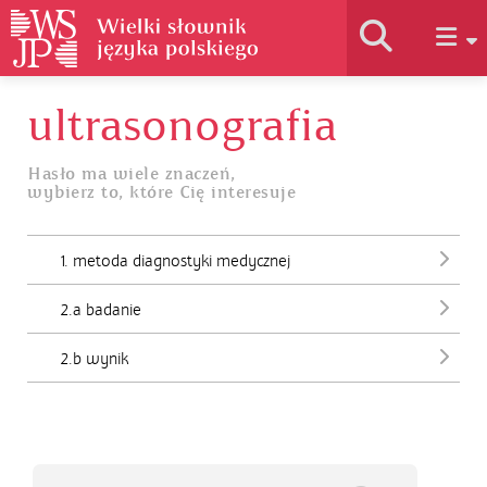
ultrasonografia
Historia słownika
Hasło ma wiele znaczeń,
wybierz to, które Cię interesuje
Jak korzystać
1. metoda diagnostyki medycznej
Podstawy naukowe
2.a badanie
Autorzy
2.b wynik