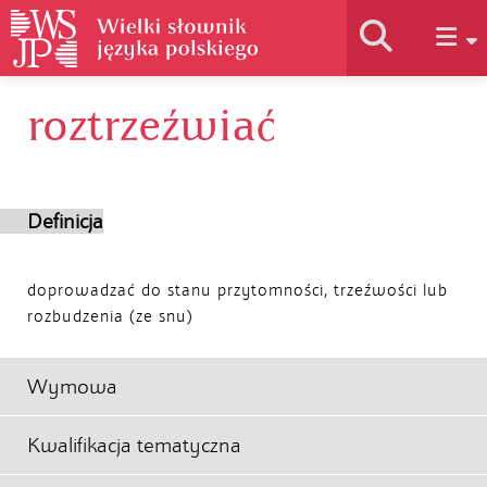
roztrzeźwiać
Historia słownika
Jak korzystać
Definicja
Podstawy naukowe
doprowadzać do stanu przytomności, trzeźwości lub
rozbudzenia (ze snu)
Autorzy
Wymowa
Kwalifikacja tematyczna