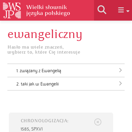
ewangeliczny
Historia słownika
Hasło ma wiele znaczeń,
wybierz to, które Cię interesuje
Jak korzystać
1. związany z Ewangelią
Podstawy naukowe
2. taki jak w Ewangelii
Autorzy
CHRONOLOGIZACJA:
1585,
SPXVI