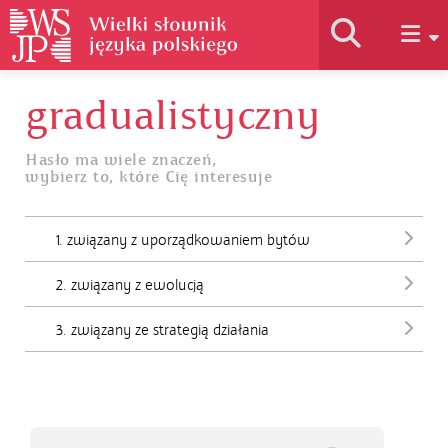
gradualistyczny
Historia słownika
Hasło ma wiele znaczeń,
wybierz to, które Cię interesuje
Jak korzystać
1. związany z uporządkowaniem bytów
Podstawy naukowe
2. związany z ewolucją
Autorzy
3. związany ze strategią działania