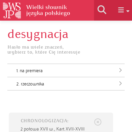
desygnacja
Historia słownika
Hasło ma wiele znaczeń,
wybierz to, które Cię interesuje
Jak korzystać
1. na premiera
Podstawy naukowe
2. rzeczownika
Autorzy
CHRONOLOGIZACJA:
2 połowa XVII w.,
Kart XVII-XVIII