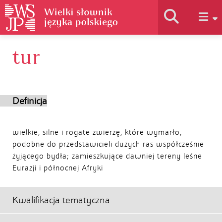
tur
Historia słownika
Jak korzystać
Definicja
Podstawy naukowe
wielkie, silne i rogate zwierzę, które wymarło,
podobne do przedstawicieli dużych ras współcześnie
żyjącego bydła; zamieszkujące dawniej tereny leśne
Autorzy
Eurazji i północnej Afryki
Kwalifikacja tematyczna