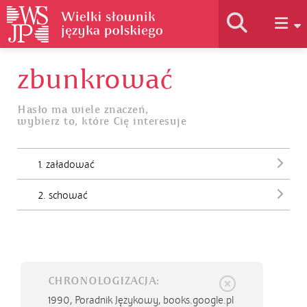
zbunkrować
Historia słownika
Hasło ma wiele znaczeń,
wybierz to, które Cię interesuje
Jak korzystać
1. załadować
Podstawy naukowe
2. schować
Autorzy
CHRONOLOGIZACJA:
1990,
Poradnik Językowy, books.google.pl