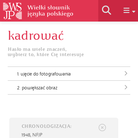
kadrować
Historia słownika
Hasło ma wiele znaczeń,
wybierz to, które Cię interesuje
Jak korzystać
1. ujęcie do fotografowania
Podstawy naukowe
2. powiększać obraz
Autorzy
CHRONOLOGIZACJA:
1948,
NFJP