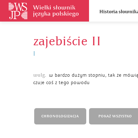
Historia słownik
zajebiście II
I
wulg.
w bardzo dużym stopniu, tak że mówi
czuje coś z tego powodu
CHRONOLOGIZACJA
POKAŻ WSZYSTKO