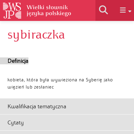
sybiraczka
Historia słownika
Jak korzystać
Definicja
Podstawy naukowe
kobieta, która była wywieziona na Syberię jako
więzień lub zesłaniec
Autorzy
Kwalifikacja tematyczna
Cytaty