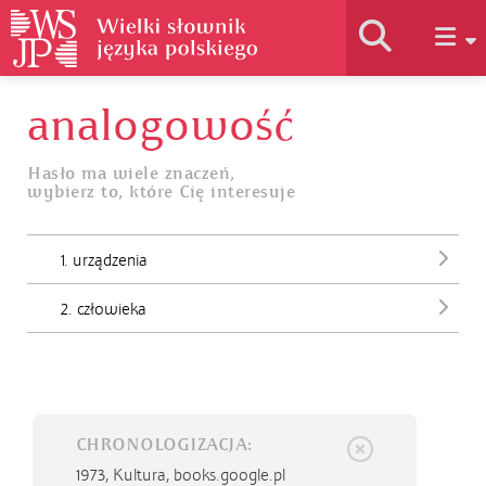
analogowość
Historia słownika
Hasło ma wiele znaczeń,
wybierz to, które Cię interesuje
Jak korzystać
1. urządzenia
Podstawy naukowe
2. człowieka
Autorzy
CHRONOLOGIZACJA:
1973,
Kultura, books.google.pl