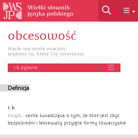
obcesowość
Historia słownika
Hasło ma wiele znaczeń,
wybierz to, które Cię interesuje
Jak korzystać
1.b pytania
Podstawy naukowe
Definicja
Autorzy
1.b
książk.
cecha świadcząca o tym, że ktoś jest zbyt
bezpośredni i lekceważy przyjęte formy towarzyskie