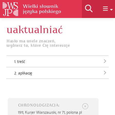
uaktualniać
Historia słownika
Hasło ma wiele znaczeń,
wybierz to, które Cię interesuje
Jak korzystać
1. treść
Podstawy naukowe
2. aplikację
Autorzy
CHRONOLOGIZACJA:
1911,
Kurjer Warszawski, nr 71, polona.pl