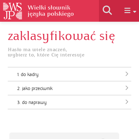
zaklasyfikować się
Historia słownika
Hasło ma wiele znaczeń,
wybierz to, które Cię interesuje
Jak korzystać
1. do kadry
Podstawy naukowe
2. jako przeciwnik
Autorzy
3. do naprawy