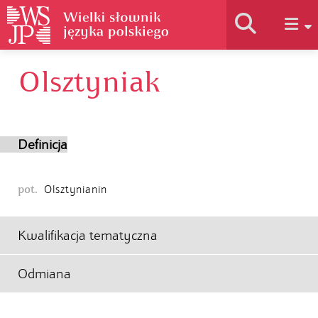
Olsztyniak
Historia słownika
Jak korzystać
Definicja
Podstawy naukowe
pot.
Olsztynianin
Autorzy
Kwalifikacja tematyczna
Odmiana