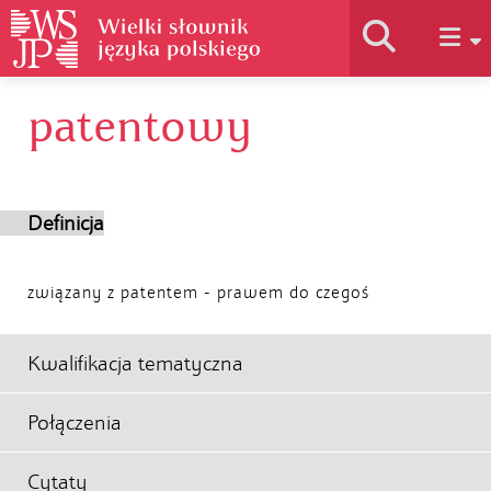
patentowy
Historia słownika
Jak korzystać
Definicja
Podstawy naukowe
związany z patentem - prawem do czegoś
Autorzy
Kwalifikacja tematyczna
Połączenia
Cytaty