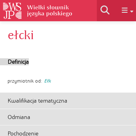
ełcki
Historia słownika
Jak korzystać
Definicja
Podstawy naukowe
przymiotnik od:
Ełk
Autorzy
Kwalifikacja tematyczna
Odmiana
Pochodzenie