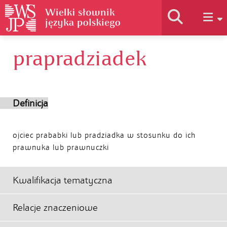
prapradziadek
Historia słownika
Jak korzystać
Definicja
Podstawy naukowe
ojciec prababki lub pradziadka w stosunku do ich
prawnuka lub prawnuczki
Autorzy
Kwalifikacja tematyczna
Relacje znaczeniowe