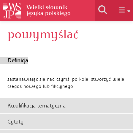
powymyślać
Historia słownika
Jak korzystać
Definicja
Podstawy naukowe
zastanawiając się nad czymś, po kolei stworzyć wiele
czegoś nowego lub fikcyjnego
Autorzy
Kwalifikacja tematyczna
Cytaty