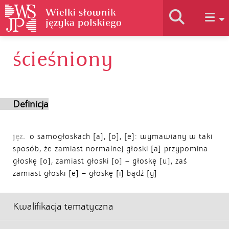
ścieśniony
Historia słownika
Jak korzystać
Definicja
Podstawy naukowe
jęz.
o samogłoskach [a], [o], [e]: wymawiany w taki
sposób, że zamiast normalnej głoski [a] przypomina
głoskę [o], zamiast głoski [o] – głoskę [u], zaś
Autorzy
zamiast głoski [e] – głoskę [i] bądź [y]
Kwalifikacja tematyczna