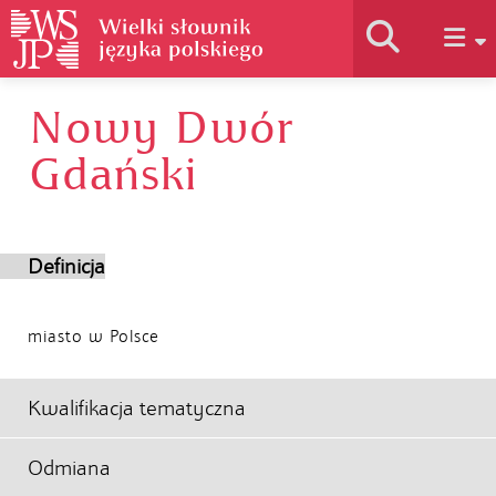
Nowy Dwór
Historia słownika
Gdański
Jak korzystać
Definicja
Podstawy naukowe
miasto w Polsce
Autorzy
Kwalifikacja tematyczna
Odmiana