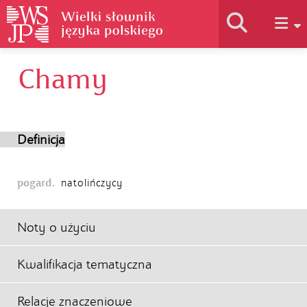
Chamy
Historia słownika
Jak korzystać
Definicja
Podstawy naukowe
pogard.
natolińczycy
Autorzy
Noty o użyciu
Kwalifikacja tematyczna
Relacje znaczeniowe