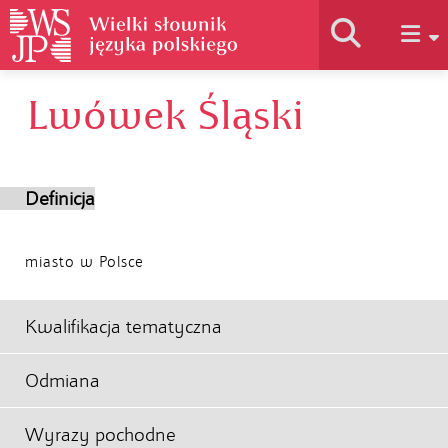
Lwówek Śląski
Historia słownika
Jak korzystać
Definicja
Podstawy naukowe
miasto w Polsce
Autorzy
Kwalifikacja tematyczna
Odmiana
Wyrazy pochodne