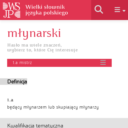
młynarski
Historia słownika
Hasło ma wiele znaczeń,
wybierz to, które Cię interesuje
Jak korzystać
1.a mistrz
Podstawy naukowe
Definicja
Autorzy
1.a
będący młynarzem lub skupiający młynarzy
Kwalifikacja tematyczna