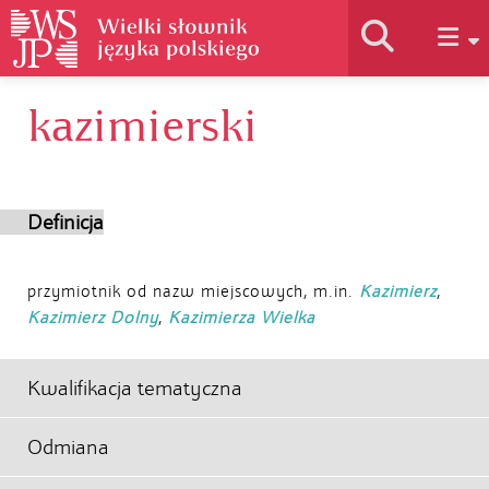
kazimierski
Historia słownika
Jak korzystać
Definicja
Podstawy naukowe
przymiotnik od nazw miejscowych, m.in.
Kazimierz
,
Kazimierz Dolny
,
Kazimierza Wielka
Autorzy
Kwalifikacja tematyczna
Odmiana