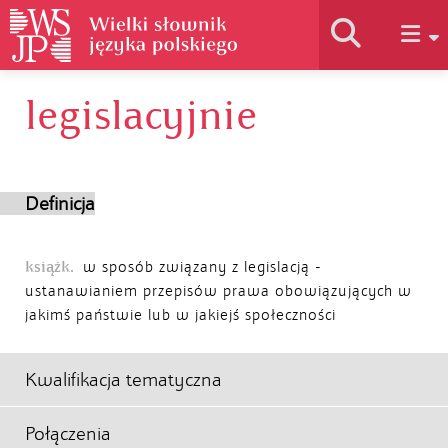
legislacyjnie
Historia słownika
Jak korzystać
Definicja
Podstawy naukowe
książk.
w sposób związany z legislacją -
ustanawianiem przepisów prawa obowiązujących w
jakimś państwie lub w jakiejś społeczności
Autorzy
Kwalifikacja tematyczna
Połączenia