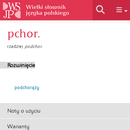
pchor.
Historia słownika
rzadziej
podchor.
Jak korzystać
Rozwinięcie
Podstawy naukowe
podchorąży
Autorzy
Noty o użyciu
Warianty