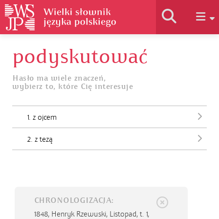
podyskutować
Historia słownika
Hasło ma wiele znaczeń,
wybierz to, które Cię interesuje
Jak korzystać
1. z ojcem
Podstawy naukowe
2. z tezą
Autorzy
CHRONOLOGIZACJA:
1848,
Henryk Rzewuski, Listopad, t. 1,