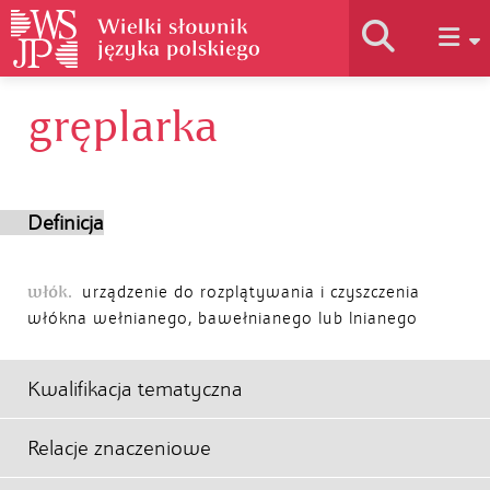
gręplarka
Historia słownika
Jak korzystać
Definicja
Podstawy naukowe
włók.
urządzenie do rozplątywania i czyszczenia
włókna wełnianego, bawełnianego lub lnianego
Autorzy
Kwalifikacja tematyczna
Relacje znaczeniowe