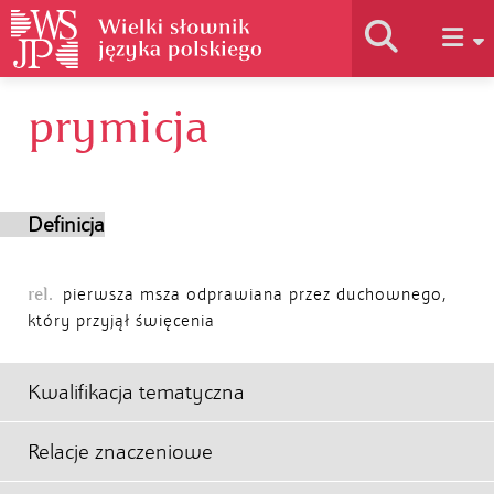
prymicja
Historia słownika
Jak korzystać
Definicja
Podstawy naukowe
rel.
pierwsza msza odprawiana przez duchownego,
który przyjął święcenia
Autorzy
Kwalifikacja tematyczna
Relacje znaczeniowe