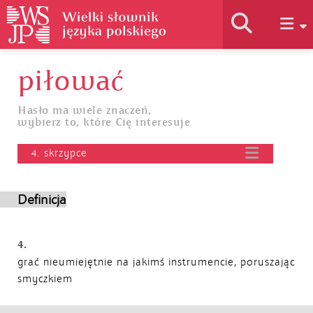
piłować
Historia słownika
Hasło ma wiele znaczeń,
wybierz to, które Cię interesuje
Jak korzystać
4. skrzypce
Podstawy naukowe
Definicja
Autorzy
4.
grać nieumiejętnie na jakimś instrumencie, poruszając
smyczkiem