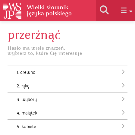
przerżnąć
Historia słownika
Hasło ma wiele znaczeń,
wybierz to, które Cię interesuje
Jak korzystać
1. drewno
Podstawy naukowe
2. łąkę
Autorzy
3. wybory
4. majątek
5. kobietę