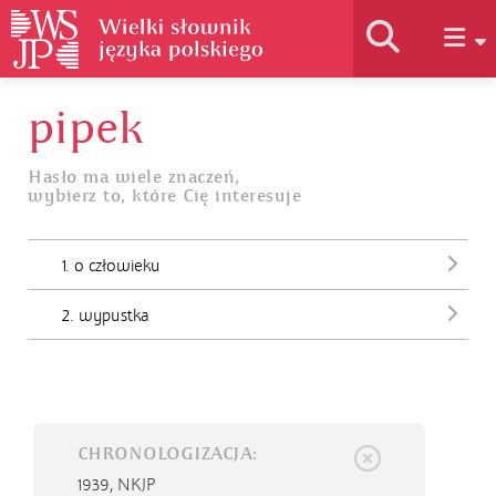
pipek
Historia słownika
Hasło ma wiele znaczeń,
wybierz to, które Cię interesuje
Jak korzystać
1. o człowieku
Podstawy naukowe
2. wypustka
Autorzy
CHRONOLOGIZACJA:
1939,
NKJP