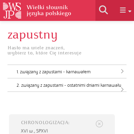
zapustny
Historia słownika
Hasło ma wiele znaczeń,
wybierz to, które Cię interesuje
Jak korzystać
1. związany z zapustami - karnawałem
Podstawy naukowe
2. związany z zapustami - ostatnimi dniami karnawału
Autorzy
CHRONOLOGIZACJA:
XVI w.,
SPXVI