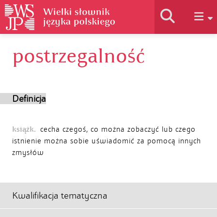
postrzegalność
Historia słownika
Jak korzystać
Definicja
Podstawy naukowe
książk.
cecha czegoś, co można zobaczyć lub czego
istnienie można sobie uświadomić za pomocą innych
zmysłów
Autorzy
Kwalifikacja tematyczna