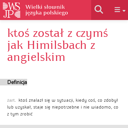
ktoś został z czymś
Historia słownika
jak Himilsbach z
Jak korzystać
angielskim
Podstawy naukowe
Definicja
Autorzy
żart.
ktoś znalazł się w sytuacji, kiedy coś, co zdobył
lub uzyskał, staje się niepotrzebne i nie wiadomo, co
z tym zrobić