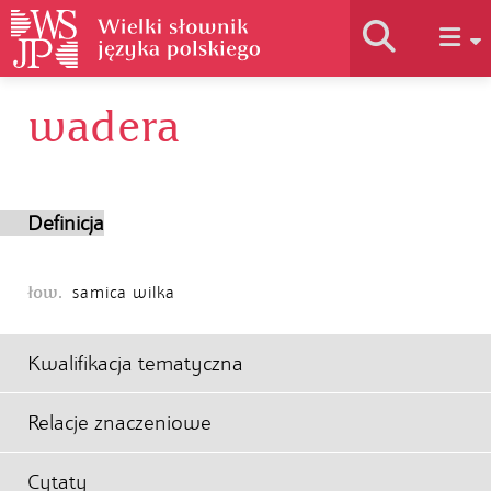
wadera
Historia słownika
Jak korzystać
Definicja
Podstawy naukowe
łow.
samica wilka
Autorzy
Kwalifikacja tematyczna
Relacje znaczeniowe
Cytaty