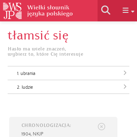
tłamsić się
Historia słownika
Hasło ma wiele znaczeń,
wybierz to, które Cię interesuje
Jak korzystać
1. ubrania
Podstawy naukowe
2. ludzie
Autorzy
CHRONOLOGIZACJA:
1904,
NKJP