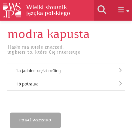
modra kapusta
Historia słownika
Hasło ma wiele znaczeń,
wybierz to, które Cię interesuje
Jak korzystać
1.a jadalne części rośliny
Podstawy naukowe
1.b potrawa
Autorzy
POKAŻ WSZYSTKO