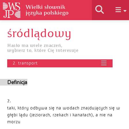
śródlądowy
Historia słownika
Hasło ma wiele znaczeń,
wybierz to, które Cię interesuje
Jak korzystać
2. transport
Podstawy naukowe
Definicja
Autorzy
2.
taki, który odbywa się na wodach znajdujących się w
głębi lądu (jeziorach, rzekach i kanałach), a nie na
morzu