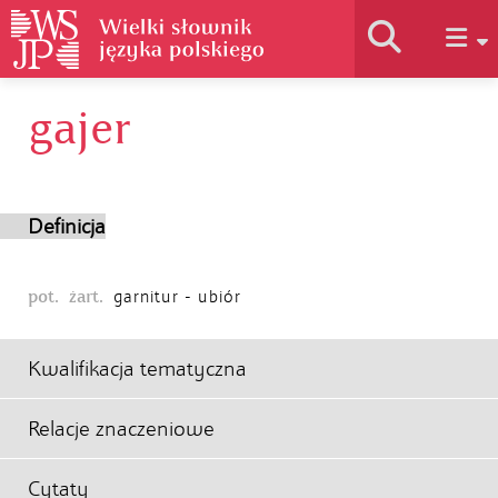
gajer
Historia słownika
Jak korzystać
Definicja
Podstawy naukowe
pot.
żart.
garnitur - ubiór
Autorzy
Kwalifikacja tematyczna
Relacje znaczeniowe
Cytaty