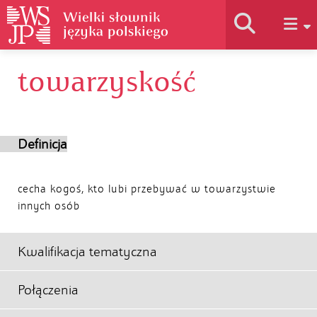
towarzyskość
Historia słownika
Jak korzystać
Definicja
Podstawy naukowe
cecha kogoś, kto lubi przebywać w towarzystwie
innych osób
Autorzy
Kwalifikacja tematyczna
Połączenia