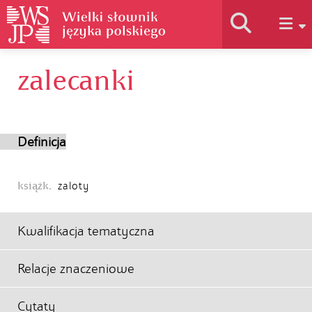
zalecanki
Historia słownika
Jak korzystać
Definicja
Podstawy naukowe
książk.
zaloty
Autorzy
Kwalifikacja tematyczna
Relacje znaczeniowe
Cytaty