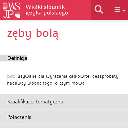
zęby bolą
Historia słownika
Jak korzystać
Definicja
Podstawy naukowe
pot.
używane dla wyrażenia całkowitej dezaprobaty
nadawcy wobec tego, o czym mowa
Autorzy
Kwalifikacja tematyczna
Połączenia